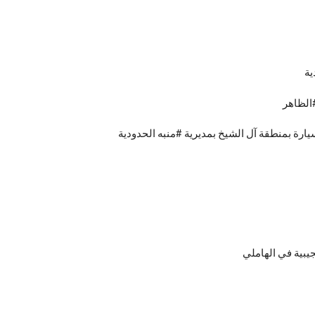
ية
#الظاهر