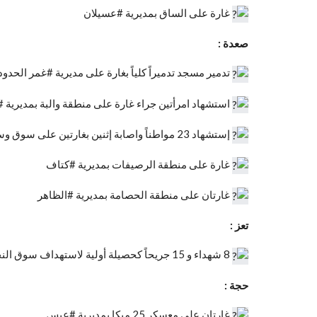
غارة على الساق بمديرية #عسيلان
صعدة :
تدمير مسجد تدميراً كلياً بغارة على مديرية #غمر الحدود
استشهاد امرأتين جراء غارة على منطقة والبة بمديرية 
إستشهاد 23 مواطناً واصابة إثنين بغارتين على سوق وسيارة بمنطقة آل الشيخ بمديرية #منبه الحدودية
غارة على منطقة الرصيفات بمديرية #كتاف
غارتان على منطقة الحصامة بمديرية #الظاهر
تعز :
8 شهداء و 15 جريحاً كحصيلة أولية لاستهداف سوق النجيبية في الهاملي
حجة :
غارتان على معسكر 25 ميكا بمديرية #عبس