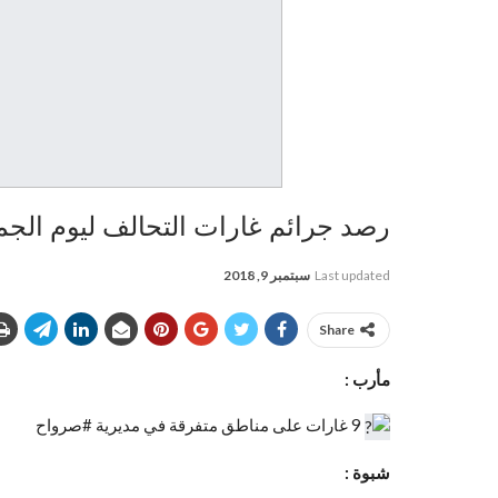
رصد جرائم غارات التحالف ليوم الجمعة 15_12_7
Last updated
سبتمبر 9, 2018
Share
مأرب :
9 غارات على مناطق متفرقة في مديرية #صرواح
شبوة :