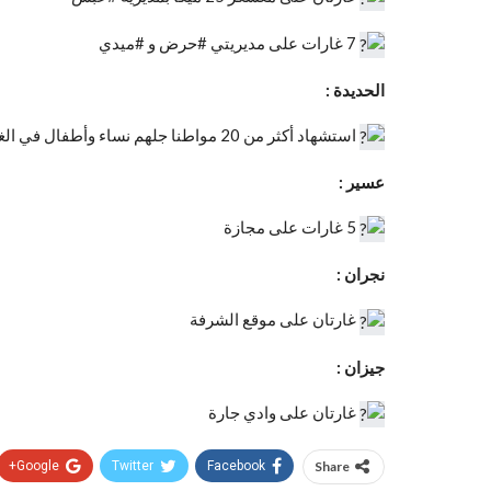
7 غارات على مديريتي #حرض و #ميدي
الحديدة :
استشهاد أكثر من 20 مواطنا جلهم نساء وأطفال في الغارات على قرية المزارعة ب #الخوخة
عسير :
5 غارات على مجازة
نجران :
غارتان على موقع الشرفة
جيزان :
غارتان على وادي جارة
Google+
Twitter
Facebook
Share