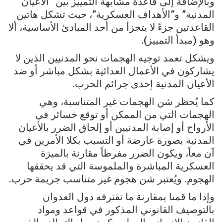
وبالإضافة إلى قاعدة مشابهة التمييز بين “الأعيان
المدنية” و”الأهداف العسكرية”، حيث تشكل هاتين
القاعدتين جزءً لا يتجزأ من أحد المبادئ الأساسية، ألا
وهو (مبدأ التمييز).
ويشكل تعمد توجيه الهجمات نحو المدنيين الذين لا
يشاركون في الأعمال العدائية بشكل مباشر أو ضد
الأعيان المدنية إحدى جرائم الحرب.
كما يُحظر شن الهجمات غير المتناسبة، وهي
الهجمات التي من الممكن أو توقع خسائر في
الأرواح أو إصابة المدنيين أو إلحاق الضرر بالأعيان
المدنية بصورة عارضة أو التسبب بكلا الأمرين في
آن معاً، ويكون الضرر مفرطاً مقارنة بالميزة
العسكرية المباشرة والملموسة التي قد يحققها
الهجوم. ويُعتبر شن هجوم غير متناسب جريمة حرب.
وإذا ما قمنا بمقارنة ما تقترفه دول العدوان
بالتوصيف القانوني المذكور في قواعد ومواد