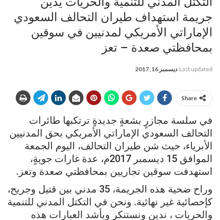
التكتل المدني للتنمية والحريات يدين
جريمة استهداف طيران التحالف السعودي
الإماراتي الأمريكي لمدنيين في سوقين
بمحافظتي صعدة – تعز
Last updated
ديسمبر 16, 2017
Share
في سلسة مجازرٍ بشعةٍ جديدةٍ ترتكبها طائرات
التحالف السعودي الإماراتي الأمريكي بحق المدنيين
الأبرياء، حيث شن طيران التحالف، اليوم الجمعة
الموافق 15 ديسمبر 2017م، عدة غارات جويةٍ،
استهدفت سوقين تجاريين بمحافظتي صعدة وتعز.
وراح ضحية هذه الجريمة، 35 مدني بين قتيل وجريح،
كإحصائية غير نهائية. ونحن في التكتل المدني للتنمية
والحريات ، ندين ونستنكر وبأشد العبارات هذه