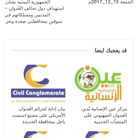
الجمعة 15_12_2017م
الجمهورية اليمنية بشأن ِ
استهدافِ دولِ تحالفِ العُدوانِ –
المدنيين وممتلكاتهم في
سوقينِ بمحافظتي صعدة وتعز.
قد يعجبك ايضا
مركز عين الإنسانية يُدين
بيان إدانة لجرائم العدوان
العدوان الصهيوني على
الأمريكي على مصنع اسمنت
المنشآت الخدمية
باجل بمحافظة الحديدة