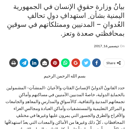
بيانُ وزارة حقوقِ الإنسان في الجمهورية
اليمنية بشأن ِ استهدافِ دولِ تحالفِ
العُدوانِ – المدنيين وممتلكاتهم في سوقينِ
بمحافظتي صعدة وتعز.
On
ديسمبر 16, 2017
Share
بسم الله الرحمن الرحيم
حدد القانونُ الدوليّ الإنسانيّ الفئاتِ والأعيانَ -المنشآتِ- المشمولين
بالحمايةِ الدولية، خاصةً المدنيين الآمنيين في مساكنهم وأماكنِ
تجمعاتهم المدنيةِ والثقافية، كالأسواقِ والمدارسِ والمعاهدِ والجامعات
و المراكز التعليمية والمستشفيات وأماكنِ العبادة ومجالسِ العزاء
والأفراح والطرق والجسور التي يمرون عليها وغيرها في مختلفِ
المحافظاتِ ، كلّ ذلك وغيرها من الأماكن والمعدات التي يعدّ استهدافُها