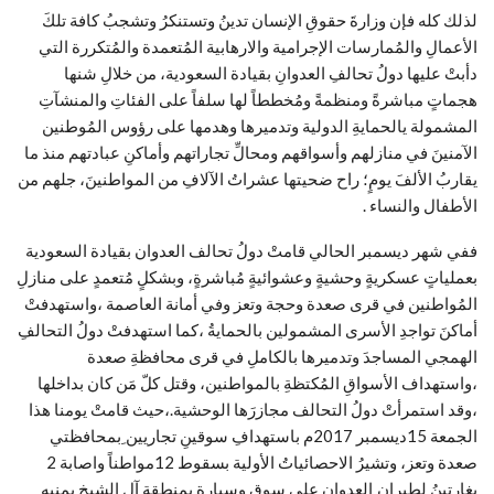
لذلك كله فإن وزارةَ حقوقِ الإنسان تدينُ وتستنكرُ وتشجبُ كافة تلكَ
الأعمالِ والمُمارسات الإجرامية والارهابية المُتعمدة والمُتكررة التي
دأبتْ عليها دولُ تحالفِ العدوانِ بقيادة السعودية، من خلالِ شنها
هجماتٍ مباشرةً ومنظمةً ومُخططاً لها سلفاً على الفئاتِ والمنشآتِ
المشمولة يالحمايةِ الدولية وتدميرها وهدمها على رؤوس المُوطنين
الآمنينَ في منازلهم وأسواقهم ومحالِّ تجاراتهم وأماكنِ عبادتهم منذ ما
يقاربُ الألفَ يومٍ؛ راح ضحيتها عشراتُ الآلافِ من المواطنينَ، جلهم من
الأطفال والنساء .
ففي شهر ديسمبر الحالي قامتْ دولُ تحالف العدوان بقيادة السعودية
بعملياتٍ عسكريةٍ وحشيةٍ وعشوائيةٍ مُباشرةٍ، وبشكلٍ مُتعمدٍ على منازلِ
المُواطنين في قرى صعدة وحجة وتعز وفي أمانة العاصمة ،واستهدفتْ
أماكنَ تواجدِ الأسرى المشمولين بالحمايةُ ،كما استهدفتْ دولُ التحالفِ
الهمجي المساجدَ وتدميرها بالكاملِ في قرى محافظةِ صعدة
،واستهداف الأسواقِ المُكتظةِ بالمواطنين، وقتل كلّ مَن كان بداخلها
،وقد استمرأتْ دولُ التحالف مجازرَها الوحشية.،حيث قامتْ يومنا هذا
الجمعة 15ديسمبر 2017م باستهدافِ سوقينِ تجاريين ِبمحافظتي
صعدة وتعز، وتشيرُ الاحصائياتُ الأولية بسقوط 12مواطناً واصابة 2
بغارتينُ لطيران ِالعدوانِ على سوقٍ وسيارةٍ بمنطقةِ آل الشيخ بمنبه