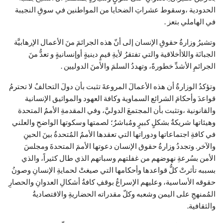
الحدودية ،وسقوط عشراتِ الضحايا من المواطنين في سوقِ النجيبة
في الهاملي بتعز .
وتشيرُ وزارةُ حقوقِ الإنسان إلى أنّ هذه الجرائمَ منَ الأعمال الإرهابيَّة
الجبانَة واللاأخلاقية والتي تفتقرُ لأيةِ قيمٍ دينيةٍ أوإنسانيةٍ و تعدُّ منَ
الجرائمِ الأشدِّ خطورةً، وتهددُ السلمَ والأمنَ الدوليين .
وتؤكدُ الوزارةُ أن هذه الأعمالَ المروعةَ تثبت بأن دولَ التحالفُ لا تحترمُ
قواعدَ وأحكامَ الشرائع السماوية وكافة العهود والمواثيق الإنسانية
والقانونية ،وتثبت بأن المجتمعَ الدوليَّ، وفي المقدمةِ الأممُ المتحدة
وهيئاتها شريكةٌ بشكلٍ كبيرٍ ومُباشرٌ؛ لصمتها وسكوتها الواضحِ والعلني
في كافةِ اجتماعاتها ودوراتها التي تعقدها الأممُ المُتحدةُ بينَ الحينِ
والآخر. وتجددُ وزارةُ حقوق الإنسان دعوتها الأممَ المتحدةَ ومجلسَ
الأمن بسُرعةِ نهوضهم من غفلتهم وسباتهم الذي طال كثيراً، والذي
بسببه تأثرتْ كلُّ قواعدها وأحكامها التي صيغتْ لحمايةِ الإنسانِ وصونُ
حقوقه الأساسية، وعليهم الإسراعُ بوقفِ كافةُ أشكالِ العدوانِ والحصارِ
المُمنهجِ على اليمن وشعبه وكلّ مقدراته الحضاريةِ والاقتصاديةُ
والثقافية.