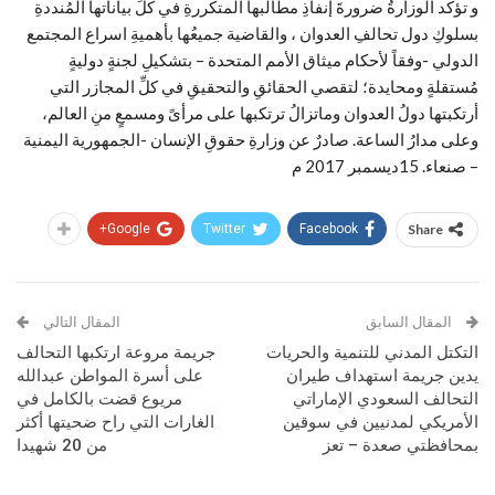
و تؤكد الوزارةُ ضرورةَ إنفاذِ مطالبها المتكررةِ في كلِّ بياناتها المُنددةِ
بسلوكِ دول تحالفِ العدوان ، والقاضية جميعُها بأهميةِ اسراع المجتمع
الدولي -وفقاً لأحكام ميثاق الأمم المتحدة – بتشكيلِ لجنةٍ دوليةٍ
مُستقلةٍ ومحايدة؛ لتقصي الحقائقِ والتحقيقِ في كلِّ المجازر التي
أرتكبتها دولُ العدوان وماتزالُ ترتكبها على مرأىً ومسمعٍ منِ العالم،
وعلى مدارُ الساعة. صادرٌ عن وزارةِ حقوقِ الإنسان -الجمهورية اليمنية
– صنعاء. 15ديسمبر 2017 م
Google+
Twitter
Facebook
Share
المقال السابق
المقال التالي
التكتل المدني للتنمية والحريات
جريمة مروعة ارتكبها التحالف
يدين جريمة استهداف طيران
على أسرة المواطن عبدالله
التحالف السعودي الإماراتي
مريوع قضت بالكامل في
الأمريكي لمدنيين في سوقين
الغارات التي راح ضحيتها أكثر
بمحافظتي صعدة – تعز
من 20 شهيدا