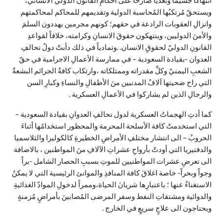
انتهاكاً جسيماً وتعدياً صارخاً على أحكامِ القانون الدولي الانساني،
ويستحقّ مُرتكبُها المُحاسبة الدولية وتقديمهم للمحاكم لمحاكمتهم
وانزالِ العقوبات الرادعة في حقهم؛ كونهم مجرمين يهددون السلمَ
والأمنَ الدوليين، وينتهكون حقوقَ الانسانِ وكرامته، خلافاً لقواعدِ
القانونِ الدوليّ لحقوقِ الانسان. .وتمادياً في ذلك دأبتْ دولُ تحالفِ
العدوان -بقيادة السعودية – في ممارسة الأعمالِ الاجرامية في حقّ
الشعبِ اليمنيّ وكلِّ مقدراته وممتلكاته ،وارتكاب كافةُ الجرائم البشعةُ
التي راح ضحيتها آلافُ المدنيين منَ الأطفالِ والنساءِ وكبارِ السن
والرجالِ الذين لم يشاركوا في الأعمالِ العسكرية .
كما أدتِ الهجماتُ العسكرية لدول تحالفِ العدوانِ بقيادة السعودية –
التي استخدمتْ كافة الأسلحة المحرمة والمحظور استخدامُها أثناءَ
الحروبُ – الى انتشار مختلفِ الأمراضِ الخطيرةِ كالكوليرا والثلاسميا
والدفتيريا التي أودتْ بأرواحِ عشراتِ الآلافِ منَ المواطنين ، بالاضافة
الى تعرضِ عشرات المواطنيين للموتِ بسببِ الحصار الشامل -براً
وجواً وبحراً- خاصة اغلاقَ كافة المنافذِ والموانئ الرئيسية التي لا يمكنُ
الاستغناءُ عنها ؛ باعتبارِها شريانَ الحياة،وممراً لدخولِ الموادّ الغذائيةِ
والدوائية ومشتقاتِ النفط وسفر المرضى المُصابينَ بأمراضٍ مُزمنةٍ
ويحتاجون الى علاجٍ سريعٍ في الخارج .