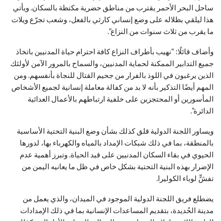
ساحل البحر الأحمر يقترب من مناطق حضرية مكتظة بالسكان. ويأتي
هذا ليلقي بظلاله على وضع إنساني كارثي بالفعل، وشعب تجرّع ويلات
ما يقرب من ثلاث سنوات من النزاع”.
وأضاف قائلًا: “نهيب بأطراف النزاع كافة احترام حياة المدنيين باتخاذ
جميع التدابير الممكنة لحماية المدنيين، والسماح بالمرور الآمن لأولئك
الذين يرغبون في اللوذ بالفرار من جحيم القتال للنجاة بأنفسهم. ومن
المهم أيضًا التذكير بأنه لا بد من كفالة معاملة إنسانية لجميع الأشخاص
المأسورين أو المحتجزين على خلفية ارتباطهم بالأعمال العدائية
الدائرة”.
ويساور اللجنة الدولية قلق كذلك بشأن وضع البنية التحتية الأساسية
بالمنطقة، بما في ذلك شبكات الإمداد بالمياه والكهرباء بها، لدورها
الحيوي في بقاء السكان المدنيين على قيد الحياة. وتبرز أهمية عدم
الإضرار بهذه البنية التحتية بشكل خاص في ظل ما يعانيه اليمن من
تفشٍّ لوباء الكوليرا.
يضطلع فريق اللجنة الدولية الموجود في الميدان، والذي يعمل من
مدينة الحُديدة، بتقديم المساعدات الإنسانية بما في ذلك الإمدادات