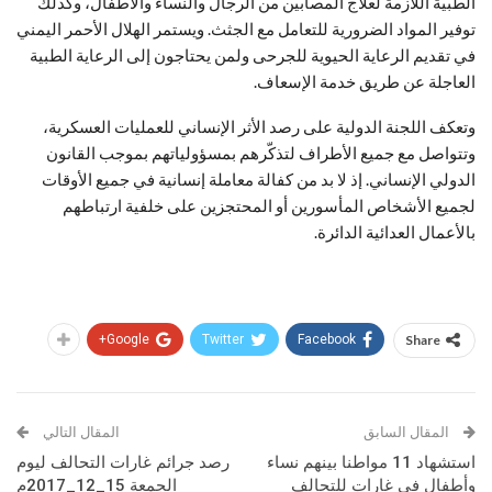
الطبية اللازمة لعلاج المصابين من الرجال والنساء والأطفال، وكذلك
توفير المواد الضرورية للتعامل مع الجثث. ويستمر الهلال الأحمر اليمني
في تقديم الرعاية الحيوية للجرحى ولمن يحتاجون إلى الرعاية الطبية
العاجلة عن طريق خدمة الإسعاف.
وتعكف اللجنة الدولية على رصد الأثر الإنساني للعمليات العسكرية،
وتتواصل مع جميع الأطراف لتذكّرهم بمسؤولياتهم بموجب القانون
الدولي الإنساني. إذ لا بد من كفالة معاملة إنسانية في جميع الأوقات
لجميع الأشخاص المأسورين أو المحتجزين على خلفية ارتباطهم
بالأعمال العدائية الدائرة.
Google+
Twitter
Facebook
Share
المقال السابق
المقال التالي
استشهاد 11 مواطنا بينهم نساء
رصد جرائم غارات التحالف ليوم
وأطفال في غارات للتحالف
الجمعة 15_12_2017م