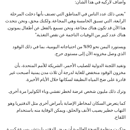
وأضاف لاركيه في هذا الشأن:
“يعني ذلك عدد الناس في المناطق التي تصنف بأنها دخلت المرحلة
الرابعة، التي تسبق الخامسة وهي المجاعة. ولكنك محق، ونحن نتحدث
هنا الآن قد تكون هناك مجاعة، ونحن نسمع بالفعل عن أطفال يموتون.
هناك عدد كبير من الوفيات الناجمة عن نقص التغذية.”
ويستورد اليمن نحو 90% من احتياجاته اليومية، بما في ذلك الوقود
الذي وصل مخزونه الآن إلى مستوى حرج.
وتفيد اللجنة الدولية للصليب الأحمر، الشريكة للأمم المتحدة، بأن
مخزون الوقود منخفض للغاية لدرجة أن ثلاث مدن يمنية أصبحت غير
قادرة على ضخ المياه النظيفة لسكانها خلال الأيام الأخيرة.
وترك ذلك مليون شخص عرضة لخطر تفشي وباء الكوليرا مرة أخرى.
كما يتعرض السكان لمخاطر الإصابة بأمراض أخرى مثل الدفتيريا وهو
التهاب خطير يصيب الأنف والحلق، ويمكن الوقاية منه باستخدام
اللقاح.
وذكرت منظمة الصحة العالمية أن مرض الدفتيريا ينتشر بسرعة كبيرة