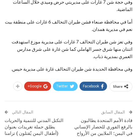
وفي حجة شن 7 غارات على مديريتي حرض وميدي خلال الساعات
الماضية.
أما في محافظة صنعاء فشن طيران التحالف 6 غارات على منطقة بيت
نعم في مديرية همدان.
وفي تعز شن طيران التحالف 7 غارات على مديرية موزع استهدفت
اثنتان منها شرق جسر الهاملي كما شن غارة على شرق مدارس
العمري بمديرية ذباب.
وفي محافظة الحديدة شن طيران التحالف غارة على مديرية حيس.
Google+
Twitter
Facebook
Share
المقال السابق
المقال التالي
قادة الأمم المتحدة يطالبون
التكتل المدني للتنمية والحريات
بالرفع الفوري للحصار الإنساني
يطلق حملة تغريدات بعنوان
في اليمن؛ الملايين من الأرواح
(أطفال اليمن يٌقتلون ) تزامنا