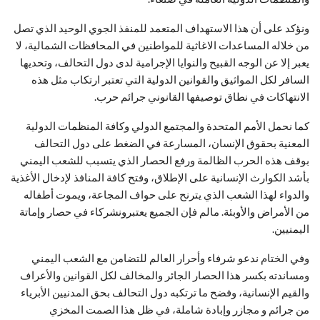
ونؤكد على أن هذا الاستهداف المتعمد للمنفذ الجوي الوحيد الذي تصل
من خلاله المساعدات الاغاثية للمواطنين في المحافظات الشمالية، لا
يعبر إلا عن الوجه القبيح والنوايا الإجرامية لدى دول التحالف، وتحديها
السافر لكل المواثيق والقوانين الدولية التي تعتبر ارتكاب مثل هذه
الانتهاكات في نطاق توصيفها القانوني جرائم حرب.
كما نحمل الأمم المتحدة والمجتمع الدولي وكافة المنظمات الدولية
المعنية بحقوق الإنسان، المسارعة في الضغط على دول التحالف
بوقف هذه الحرب الظالمة ورفع الحصار الذي يتسبب للشعب اليمني
بأشد الكوارث الإنسانية على الإطلاق، وفتح كافة المنافذ لإدخال الأغذية
والدواء لهذا الشعب الذي يترنح على حواف المجاعة، ويموت أطفاله
من الأمراض والأوبئة. مالم فإن الجميع يعتبرونشركاء في حصار وإماتة
اليمنيين.
وفي الختام ندعو شرفاء وأحرار العالم للتضامن مع الشعب اليمني
ومساندته بكسر هذا الحصار الجائر والمخالف لكل القوانين والأعراف
والقيم الإنسانية، وفضح ما ترتكبه دول التحالف بحق المدنيين الأبرياء
من جرائم و مجازر وإبادة شاملة، في ظل هذا الصمت المخزي