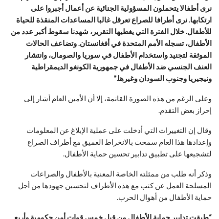
نرى أطفالا يتحملون المسؤولية الجنائية عن أعمال أجبروا على
ارتكابها. نرى أطرافا للصراع تعرقل غالبا المساعدات المنقذة للحياة
للأطفال. خلال الفترة التي يغطيها التقرير، شهدنا سقوط أكبر عدد من
الأطفال، تسجله الأمم المتحدة في أفغانستان. وتضاعف الحالات
الموثقة لتجنيد واستخدام الأطفال في سوريا والصومال، وانتشار
العنف الجنسي ضد الأطفال في جمهورية الكونغو الديمقراطية
ونيجيريا وجنوب السودان وغيرها.”
وعلى الرغم من هذه الصورة القاتمة، إلا أن الأمين العام أشار إلى
إحراز بعض التقدم.
وقال إن التغييرات التي أدخلت على عملية الإبلاغ عن المعلومات
وإعدادها هذا العام سمحت بالانخراط العميق مع أطراف الصراع
لتشجيعها على تطبيق تدابير تحسين حماية الأطفال.
وذكر أنه طلب من ممثلته الخاصة المعنية بالأطفال والصراعات
المسلحة العمل عن كثب مع هذه الأطراف لتحسين جهودها من أجل
حماية الأطفال من أهوال الحرب.
“طبقت تدابير حماية الأطفال من قبل خمس قوات أمن حكومية وأربع