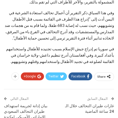
المشمولة بالتقرير، والآخر للأطراف التي لم تقم بذلك.
وفي هذا السياق ذكر التقرير أن أعمال تحالف استعادة الشرعية في
اليمن أدت إلى “إدراج هذا الطرف في القائمة بسبب قتل الأطفال
وتشويههم، حيث نسب له إصابة 683 طفلا، ولما قام به من هجمات ضد
المدارس والمستشفيات. وقد أدرج التحالف في الفرع باء من المرفق،
لاتخاذه تدابير أثناء فترة التقرير ترمي إلى تحسين حماية الأطفال”.
في سوريا تم إدراج جيش الإسلام بسبب تجنيده للأطفال واستخدامهم
بأعداد كبيرة. وفي أفغانستان أدرج تنظيم داعش-ولاية خراسان في
القائمة لضلوعه في تجنيد الأطفال واستخدامهم وقتلهم وتشويههم.
Google+
Twitter
Facebook
Share
المقال السابق
المقال التالي
غارات طيران التحالف خلال الـ
بيان إدانة لجريمة استهداف
24 ساعة الماضية
طيران التحالف السعودي
الإماراتي الأمريكي لوكندة