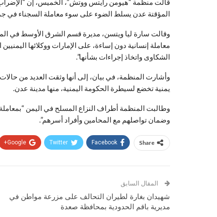
قالت منظمة “هيومن رايتس ووتش”، الخميس، إن “الإضراب ع
المؤقتة عدن يسلط الضوء على سوء معاملة السجناء في جميع
وقالت سارة ليا ويتسن، مديرة قسم الشرق الأوسط في المن
معاملة إنسانية دون إساءة، على الإمارات ووكلائها اليمنيي
الشكاوى واتخاذ إجراءات بشأنها”.
وأشارت المنظمة، في بيان، إلى أنها وثقت العديد من حالات
يمنية تخضع لسيطرة الحكومة اليمنية، منها مدينة عدن.
وطالبت المنظمة أطراف النزاع المسلح في اليمن “بمعاملة 
وضمان تواصلهم مع المحامين وأفراد أسرهم”.
Google+
Twitter
Facebook
Share
المقال السابق
شهيدان بغارة لطيران التحالف على مزرعة مواطن في
مديرية باقم الحدودية بمحافظة صعدة