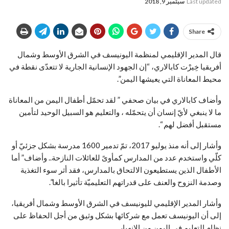
Last updated
سبتمبر 9, 2018
Share
قال المدير الإقليمي لمنظمة اليونيسف في الشرق الأوسط وشمال
أفريقيا خِيرْت كابالاري، “إن الجهود الإنسانية الجارية لا تتعدّى نقطة في
محيط المعاناة التي يعيشها اليمن”.
وأضاف كابالاري في بيان صحفي ” لقد تحمّل أطفال اليمن من المعاناة
ما لا ينبغي لأيّ إنسان أن يتحمّله ، والتعليم هو السبيل الوحيد لتأمين
مستقبل أفضل لهم “.
وأشار إلى أنه منذ يوليو 2017، تمّ تدمير 1600 مدرسة بشكل جزئيّ أو
كلّي واستخدم عدد من المدارس كمأوىً للعائلات النازحة.. وأضاف” أما
الأطفال الذين يستطيعون الالتحاق بالمدارس، فقد أثر سوء التغذية
وصدمة النزوح والعنف على قدراتهم التعليميّة تأثيرا بالغا”.
وأشار المدير الإقليمي لليونيسف في الشرق الأوسط وشمال أفريقيا،
إلى أن اليونيسف تعمل مع شركائها بشكل وثيق من أجل الحفاظ على
نظام التعليم في اليمن من الانهيار.