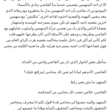
الا ان احد المتهمين بقضيتي عندما بدأ القاضي ينادي بالأسماء
الموجودين اذ نفاجئ بأن احد المتهمين بدل ما يحظروه مع زملائه الذي
معه بنفس التهمه والقضية اخذوه لقاعه اخرى “مكلبش” مع متهمين
اخرين بقضيه ثانيه .المهم لم تكن سوى مسرحيه كوميدية واستهتار
بقضايا الناس والذي زاد من تعجبي جرأة المتهمين واسلوب تعاملهم مع
القاضي وطريقة ردودهم على الأسئلة التي كان يطرحها عليهم قلت
لكم كأني لم اكن في داخل جلسة محاكمه بقضيه هزت الراي العام من
هول فضاعتها كانت اشبه بمسرحيه هزليه بكل ما تعنيه الكلمة من معنى
.
سأنقل بعض الحوار الذي دار بين القاضي واثنين من الجناة .
القاضي: لأحدهم لماذا لم تعين لك محامي ليترافع عليك؟
المتهم: ما بش معي زلط .
القاضي: خلاص ننصب لك محامي من المحكمة.
المتهم: وللمه تنصبوا لي محامي قدنا اقول لكم انا معترف بمحاضر
التحقيق بالبحث ومحاضر التحقيق بالنيابة وهانا ما عيسوو لي