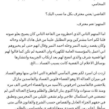
المحامي.
القاضي: يعني معترف بكل ما نسب اليك؟
المتهم: نعم معترف.
اما المتهم الثاني الذي احظروه من القاعة الثاني كان يصيح بعلو صوته
قلنا لكم احنا مشتركين وتم التظليل علينا من قبل هاذك الولد وخاله
وكان يقصد رشيد النمر وخله احمد النمر وقال انهم حتى لم يخبروهم
اني اعمل بالمؤسسة العامة للكهرباء وان القضية لم تكن كما قالوا لهم
انها قضية شرف والذي اتضح لهم بعد ارتكاب الجريمة وانتشارها
بوسائل الاعلام ان القضية كانت بسبب الفساد ….الخ.
اردت ان اسرد لكم بعض المآسي القاهرة التي اعاني منها وهو الفساد
في ميزان العدالة الا وهو القضاء فلوبي الفساد والفاسدين مازال
يلاحقني فالفاسدين احرقوني بالأسيد مره والقضاء احرقني الف مره
ومنذ ثلاث سنوات وانا اكتوي بنار الباطل والظلم وضياع العدالة التي لم
تنصفني في استكمال علاجي ولم تشفي غليلي من المجرمين وتطبق
في حقهم الجزاء العادل والقصاص حسب الشرع والقانون فألى متى
سأظل اعاني من آلام جسدي ومعاناة قهري واحساسي بالظلم .