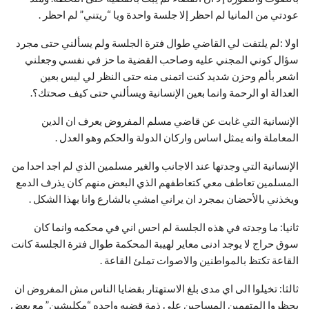
عودتي من المانيا لم احظر إلا جلسة واحدة ويا “ريتني” لم احظر .
اولا :لم يلتفت لي القاضي طوال فترة الجلسة ولم يسألني حتى مجرد
سؤال كوني المجني عليه وصاحب القضية ما حز في نفسي وجعلني
اشعر بألم وحزن شديد كنت اتمنى منه حتى النظر لي ليس بعين
العدالة او الرحمة وانما بعين الإنسانية ويسألني حتى كيف صحتك؟.
الإنسانية التي غابت عن قاضي مسلم المفروض يعرف ان الدين
المعاملة وانه يمثل اساس واركان الدولة والحكم وهو العدل .
الإنسانية التي وجدتها عند الاجانب والغير مسلمين الذي لم اجد احدا من
المسلمين تعاطف معي كتعاطفهم الذي البعض منهم كان يذرف الدمع
ويخذني بالأحضان بمجرد ان يراني امشي بالشارع وانا بهذا الشكل .
ثانيا: ما وجدته في هذه الجلسة لم احس اني في محكمه وانما كان
سوق حراج لا يوجد ادنى معاير لهيبة المحكمة طوال فترة الجلسة كانت
القاعة تكتظ بالمواطنين والاصوات تملئ القاعة .
ثالثا: تخيلوا الى اي مدى بلغ الاستهتار بقضايا الناس مش المفروض ان
يحظروا المتهمين المساجين على ذمة قضيه واحده “مكلبشين” مع بعض