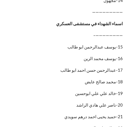
14-مجهول
—————————
اسماء الشهداء في مستشفى العسكري
————————–
15-يوسف عبدالرحمن ابو طالب
16-يوسف محمد الزين
17-عبدالرحمن حسن احمد ابو طالب
18-محمد صالح عايض
19-خالد علي علي ابوحسين
20-ناصر علي هادي الراشد
21-حميد يحيى احمد درهم سويدي