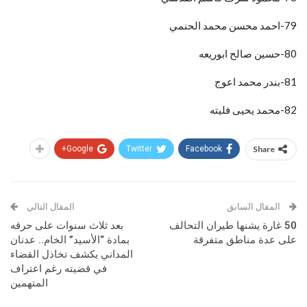
79-احمد محسن محمد الحنمي
80-حسين صالح ابوريعه
81-بندر محمد اعوج
82-محمد يحيى فليته
Google+
Twitter
Facebook
Share
المقال السابق
المقال التالي
50 غارة يشنها طيران التحالف
بعد ثلاث سنوات على حرقه
على عدة مناطق متفرقة
بمادة “الأسيد” الخام.. عدنان
المداني يكشف تخاذل القضاء
في قضيته رغم اعتراف
المتهمين