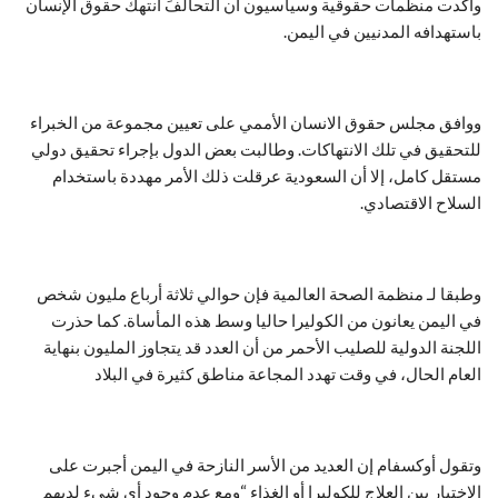
واكدت منظمات حقوقية وسياسيون ان التحالفَ انتهك حقوق الإنسان
باستهدافه المدنيين في اليمن.
ووافق مجلس حقوق الانسان الأممي على تعيين مجموعة من الخبراء
للتحقيق في تلك الانتهاكات. وطالبت بعض الدول بإجراء تحقيق دولي
مستقل كامل، إلا أن السعودية عرقلت ذلك الأمر مهددة باستخدام
السلاح الاقتصادي.
وطبقا لـ منظمة الصحة العالمية فإن حوالي ثلاثة أرباع مليون شخص
في اليمن يعانون من الكوليرا حاليا وسط هذه المأساة. كما حذرت
اللجنة الدولية للصليب الأحمر من أن العدد قد يتجاوز المليون بنهاية
العام الحال، في وقت تهدد المجاعة مناطق كثيرة في البلاد
وتقول أوكسفام إن العديد من الأسر النازحة في اليمن أجبرت على
الاختيار بين العلاج للكوليرا أو الغذاء “ومع عدم وجود أي شيء لديهم