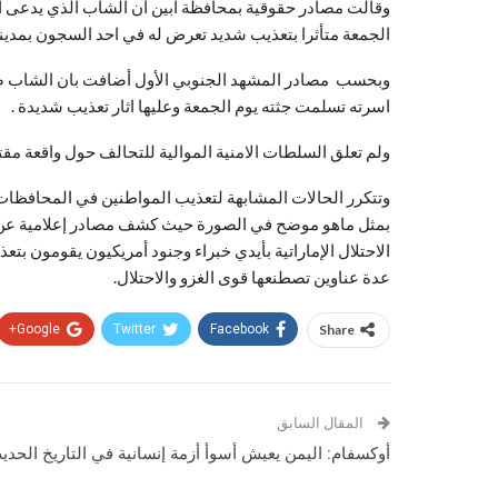
الجمعة متأثرا بتعذيب شديد تعرض له في احد السجون بمدينة
وبحسب مصادر المشهد الجنوبي الأول أضافت بان الشاب ضبط
اسرته تسلمت جثته يوم الجمعة وعليها اثار تعذيب شديدة .
ولم تعلق السلطات الامنية الموالية للتحالف حول واقعة مقت
وتتكرر الحالات المشابهة لتعذيب المواطنين في المحافظات ا
بمثل ماهو موضح في الصورة حيث كشف مصادر إعلامية عن 
الاحتلال الإماراتية بأيدي خبراء وجنود أمريكيون يقومون بت
عدة عناوين تصطنعها قوى الغزو والاحتلال.
Google+
Twitter
Facebook
Share
المقال السابق
أوكسفام: اليمن يعيش أسوأ أزمة إنسانية في التاريخ الحدي