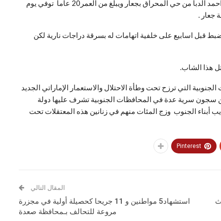
وقالت مصادر حقوقية بمحافظة ابين أن الشاب الذي يدعى احمد الدبا من حي المحراق بجعار ويبلغ من العمر20 عاما توفي يوم
 جعار .
 قبل اسابيع على خلفية اتهامات له بسرقة دراجات نارية لكن
ل هذا الشاب.
لجنوبية التي ترزح تحت وطأة الاحتلال والاستعمار الإماراتي الجديد
سجون سرية عدة في المحافظات الجنوبية تشرف عليها دولة
عذيب أبناء الجنوب وزج المئات منهم في زنانين هذه المعتقلات تحت
Pinterest
المقال التالي
ث
استشهاد5 مواطنين و 11 جريحا كحصيلة أولية في مجزرة
مروعة للتحالف بـمحافظة صعدة