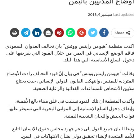
أوضاع المدنيين باليمن
Last updated
سبتمبر 9, 2018
Share
اكدت منظمة “هيومن رايتس ووتش” بان تحالف العدوان السعودي
فاقم الوضع الإنساني في اليمن من خلال القيود التي يفرضها على
دخول السلع الأساسية الىي هذا البلد.
وقالت “هيومن رايتس ووتش” في بيان إنّ قيود التحالف زادت الأوضاع
المتردية لليمنيين، وانتهكت القانون الدولي الإنساني، حيث يحتاج
ملايين الأشخاص للمساعدات الغذائية والرعاية الصحية.
وأكدت المنظمة أن تلك القيود تسببت في غلق ميناء بالغ الأهمية،
وإيقاف دخول السلع الإنسانية إلى الموانئ البحرية التي تسيطر عليها
قوات الجيش واللجان الشعبية اليمنية.
ودعا البيان جميع الدول إلى دعم جهود مجلس حقوق الإنسان التابع
للأمم المتحدة لإنشاء تحقيق دولي بشأن الانتهاكات في اليمن.