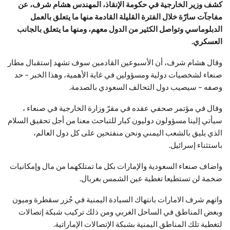
كشف وزير الخارجية في حكومة الإنقاذ، المهندس هشام شرف، عن
مفاجآت سارّة خلال الفترة القليلة القادمة منها ما يتعلق بالعمل
الدبلوماسي وتواصل الكثير من الدول معهم، ومنها ما يتعلق بالجانب
العسكري.
وقال هشام شرف، أن الأسبوعين القادمين سوف تشهد إستقبال مطار
صنعاء لشخصيات دولية ومسؤولين في غاية الأهمية، وهذا الخبر – حد
وصفه – سيصيب دول التحالف السعودي بالصدمة.
وقال في مؤتمر صحفي عقده في مقرّ وزارة الخارجية في صنعاء ،
سيأتي إلينا مسؤولون دوليون كبار للتباحث معنا من أجل تحقيق السلام
الذي يليق بالشعب اليمني ونحن منفتحين على كل دول العالم،
باستثناء إسرائيل.
واضاف صنعاء السعودية والإمارات بكل ما تمتلكهما من مال وإمكانيات
ضخمة لن تستطيعا تغطية عين الشمس بغربال.
واتهم شرف الامارات بانتهاك السيادة اليمنية في جُزر سقطرة وميون
وبعض المناطق في الساحل الغربي ومن ذلك تركيب شبكة إتصالات
لتغطية تلك المناطق اليمنية بشبكة الإتصالات الإماراتية.