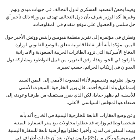
وفيما يخصّ التصعيد العسكري لدول التحالف في جبهات ميدي ونهم
وغيرها أكد الوزير شرف بأن دول التحالف تهدف من وراء ذلك تأخير أي
حل سلمي والحصول على موقع متقدم في المفاوضات.
وتطرق في مؤتمره إلى تقرير منظمة هيومين رايتس ووتش الأخير حول
اليمن، مؤكدا بأنه أثار نقاطا قانونية تتعلق بالوضع القانوني لوزارة
الدفاع الأميركية التي تزود الطائرات الحربية السعودية والاماراتية
بالوقود في الجو، وهذا، وفق التقرير، من قبيل التواطوء ومشاركة دول
العدوان في إرتكاب الجرائم، حسب تعبيره.
وحول نظرتهم وتقييمهم لأداء المبعوث الأممي إلى اليمن السيد
إسماعيل ولد الشيخ أحمد، قال وزير الخارجية: المبعوث الأممي
للأسف، لم يظهر حيادا، لكن الذي يقرر مستقبله من طرفنا وعودته إلى
صنعاء هو المجلس السياسي الأعلى.
وعن وضع العقارات التابعة للخارجية اليمنية في الخارج أكد بأنه
شخصيا وطاقم وزارته قد عطلوا محاولات بيع مقر السفارة اليمنية
وبيت السفير في لندن، وأخيرا عطلوا بيع أرضية تابعة للسفارة اليمنية
في موسكو بأكثر من (35) مليون دولار، بعد أن حاولت أطراف في