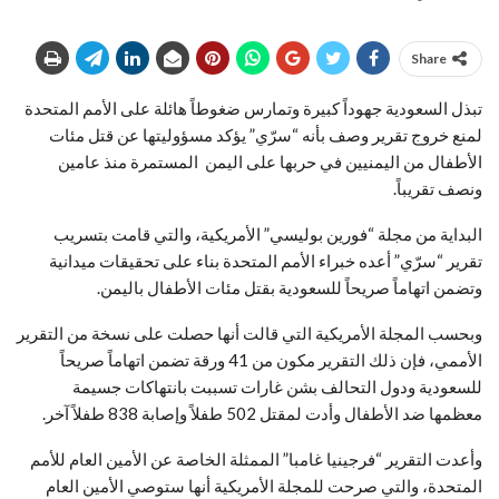
Share
تبذل السعودية جهوداً كبيرة وتمارس ضغوطاً هائلة على الأمم المتحدة
لمنع خروج تقرير وصف بأنه “سرّي” يؤكد مسؤوليتها عن قتل مئات
الأطفال من اليمنيين في حربها على اليمن المستمرة منذ عامين
ونصف تقريباً.
البداية من مجلة “فورين بوليسي” الأمريكية، والتي قامت بتسريب
تقرير “سرّي” أعده خبراء الأمم المتحدة بناء على تحقيقات ميدانية
وتضمن اتهاماً صريحاً للسعودية بقتل مئات الأطفال باليمن.
وبحسب المجلة الأمريكية التي قالت أنها حصلت على نسخة من التقرير
الأممي، فإن ذلك التقرير مكون من 41 ورقة تضمن اتهاماً صريحاً
للسعودية ودول التحالف بشن غارات تسببت بانتهاكات جسيمة
معظمها ضد الأطفال وأدت لمقتل 502 طفلاً وإصابة 838 طفلاً آخر.
وأعدت التقرير “فرجينيا غامبا” الممثلة الخاصة عن الأمين العام للأمم
المتحدة، والتي صرحت للمجلة الأمريكية أنها ستوصي الأمين العام