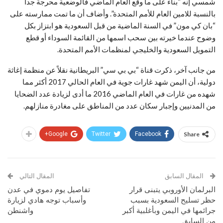
شمسي إنه “بناء على ما وقع العام الماضي فالوضعية محرجة جدا
بالنسبة للامين العام للأمم المتحدة”. وأضاف أن ما تمت ممارسته على
“بان كي مون” في السنة الماضية من قبل السعودية هو ابتزاز بكل
وضوح عندما خيرته بين سحب اسمها من القائمة السوداء أو قطع
التمويل السعودية والخليجي لمنظمات الأمم المتحدة.
من جانب آخر، ذكرت قناة “بي بي سي” البريطانية نقلاً عن منظمة إغاثة
دولية، أن اليمن شهد غارات جوية في العام الحالي 2017 أكثر مما
شهده من غارات في العام الماضي 2016 ما أدى لزيادة عدد الضحايا
من المدنيين وإجبار سكان عدد من المناطق على مغادرة منازلهم.
Google+
Twitter
Facebook
Share
المقال السابق
المقال التالي
البرلمان الأوروبي يتبنى قرار
تفاصيل يوم دموي في عدن
حظر تسليح السعودية بسبب
وأسباب توجه هادي لزيارة
جرائمها في اليمن وبأغلبية أكبر
واشنطن
من السابق