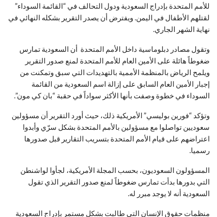
للأمم المتحدة بإدراج السعودية ودول التحالف في “القائمة السوداء”
لقتلهم الأطفال في اليمن. ويفترض أن يصدر التقرير بشكله النهائي في
نهاية الشهر الجاري.
وتقول مصادر دبلوماسية داخل الأمم المتحدة أن السعودية تمارس
ضغوطاً هائلة على الأمين العام للأمم المتحدة لمنع صدور التقرير
ويلمح الرياض بالمنظمة الأممية بالتهديدات التي سبق وتمكنت من
إجبار الأمين العام السابق على إزالة اسم السعودية من القائمة
السوداء في خطوة وصفت بأنها الأكثر سواداً في حقبة “بان كي مون”.
وتؤكد “فورين بوليسي” الأمريكية ذلك، حيث أورد التقرير أن مسؤولين
سعوديين تواصلوا مع مسؤولين بالأمم المتحدة بشكل سرّي وأبدوا
اعتراضهم على قيام الأمم المتحدة بتسريب التقارير قبل صدورها
رسميا.
المسؤولون السعوديون، بحسب المجلة الأمريكية، لجأوا لواشنطن
التي بدورها بدأت تمارس ضغوطاً لمنع صدور التقرير الذي تقول
السعودية أنه لا يوجد مبرر له.
منظمات حقوق الإنسان التي طالبت بشكل مستمر بإدراج السعودية