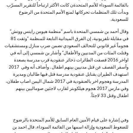
بالقائمة السوداء للأمم المتحدةن كانت الأكثر ارتباحاً للتقرير المسرّب
وبدأت تلك المنظمات تحركاتها لمنع الأمم المتحدة من الرضوخ
للسعودية.
وقال أحمد بن شمسي المتحدة باسم “منظمة هيومن رايتس ووتش”
في مقابلة تلفزيونية، إن الفرق الميدانية التابعة للمنظمة “وثقت 81
هجوماً غير قانوني للتحالف السعودي تضمن ضرب منازل ومستشفيات
وقتلت المئات من المدنيين والأطفال” وأشار بن شمسي إلى أنه في
اواخر 2016 قصفت الطائرات ذخائر عنقودية قرب مدرسة بصعدة
وأسفر القصف عن قتل مدنيين بينهم اطفال . وأضاف أنه وفي 2017
استهدف الطيران بقنابل عنقودية مدرسة قتل فيها طالبان ومديرة
المدرسة وهجوم اخر بالعنقودية في 2017 شمال اليمن اصاب طفلان،
وفي مارس 2017 هجوم هيلكوبتر لقارب لاجئين صوماليين بينهم
اطفال وقتل 33 لاجئاً.
وفي إشارة على قيام الأمين العام السابق للأمم المتحدة بالرضوخ
للضغوط السعودية وإزالة اسمها من القائمة السوداء، قال احمد بن