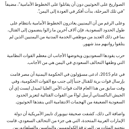
الصواريخ على الحوثيين دون أن يقاتلوا على الخطوط الأمامية”، مضيفاً
“في تلك المرحلة، بدأت أفكر في العودة إلى اليمن”.
وعلى الرغم من أن اليمنيين يغادرون الخطوط الأمامية بانتظام على
طول الحدود السعودية، فإن آلاف آخرين ما زالوا ينضمون إلى القتال،
بما في ذلك العديد من موظفي الخدمة المدنية من اليمنيين الذين لم
يتلقوا رواتبهم منذ شهور.
حرب يقودها السعوديون ويخوضها الأجانب ان معظم القوات النظامية
التي وظفها التحالف السعودي في اليمن هي من الأجانب.
في عام 2015، ادعى مسؤولون في الحكومة اليمنية أن مصر قامت
بإرسال قوات برية للقتال جنباً إلى جنب مع القوات الحكومية، وفي
وقت سابق من هذا العام قالت قوات الأمن العليا لميدل ايست إي أن
الجيش الباكستاني أرسل لواءً من القوات القتالية لتعزيز الحدود
السعودية الضعيفة من الهجمات الانتقامية التي ينفذها الحوثيون.
واضافة الى ذلك، كشفت صحيفة نيويورك تايمز الأمريكية أن دولة
الإمارات العربية المتحدة، التي هي جزء من التحالف السعودي، قامت
بتجنيد المئات من المرتزقة الكولومبيين والبناميين والسلفادوريين