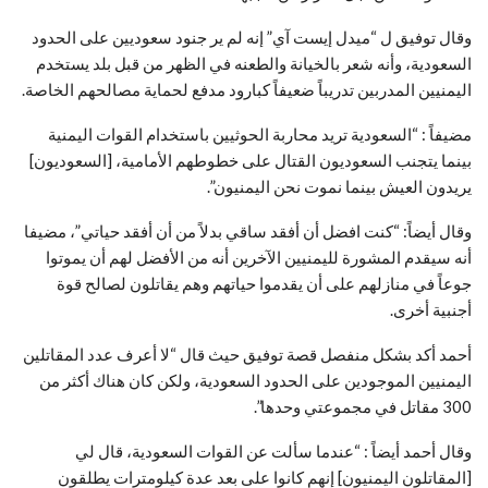
وقال توفيق ل “ميدل إيست آي” إنه لم ير جنود سعوديين على الحدود
السعودية، وأنه شعر بالخيانة والطعنه في الظهر من قبل بلد يستخدم
اليمنيين المدربين تدريباً ضعيفاً كبارود مدفع لحماية مصالحهم الخاصة.
مضيفاً : “السعودية تريد محاربة الحوثيين باستخدام القوات اليمنية
بينما يتجنب السعوديون القتال على خطوطهم الأمامية، [السعوديون]
يريدون العيش بينما نموت نحن اليمنيون”.
وقال أيضاً: “كنت افضل أن أفقد ساقي بدلاً من أن أفقد حياتي”، مضيفا
أنه سيقدم المشورة لليمنيين الآخرين أنه من الأفضل لهم أن يموتوا
جوعاً في منازلهم على أن يقدموا حياتهم وهم يقاتلون لصالح قوة
أجنبية أخرى.
أحمد أكد بشكل منفصل قصة توفيق حيث قال “لا أعرف عدد المقاتلين
اليمنيين الموجودين على الحدود السعودية، ولكن كان هناك أكثر من
300 مقاتل في مجموعتي وحدها”.
وقال أحمد أيضاً : “عندما سألت عن القوات السعودية، قال لي
[المقاتلون اليمنيون] إنهم كانوا على بعد عدة كيلومترات يطلقون