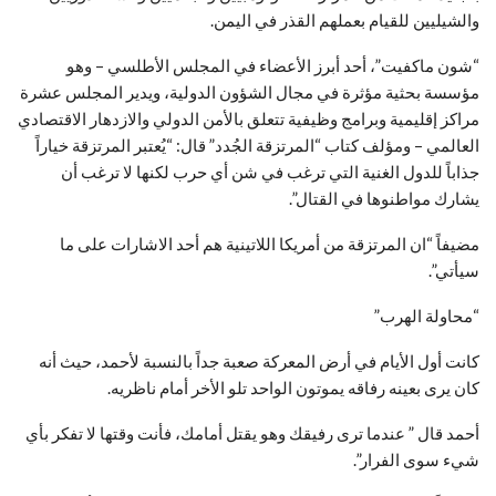
والشيليين للقيام بعملهم القذر في اليمن.
“شون ماكفيت”، أحد أبرز الأعضاء في المجلس الأطلسي – وهو
مؤسسة بحثية مؤثرة في مجال الشؤون الدولية، ويدير المجلس عشرة
مراكز إقليمية وبرامج وظيفية تتعلق بالأمن الدولي والازدهار الاقتصادي
العالمي – ومؤلف كتاب “المرتزقة الجُدد” قال: “يُعتبر المرتزقة خياراً
جذاباً للدول الغنية التي ترغب في شن أي حرب لكنها لا ترغب أن
يشارك مواطنوها في القتال”.
مضيفاً “ان المرتزقة من أمريكا اللاتينية هم أحد الاشارات على ما
سيأتي”.
“محاولة الهرب”
كانت أول الأيام في أرض المعركة صعبة جداً بالنسبة لأحمد، حيث أنه
كان يرى بعينه رفاقه يموتون الواحد تلو الأخر أمام ناظريه.
أحمد قال ” عندما ترى رفيقك وهو يقتل أمامك، فأنت وقتها لا تفكر بأي
شيء سوى الفرار”.