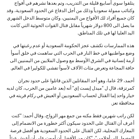
يتلقوا سوى أسابيع قليلة من التدريب، وتم بعدها نشرهم في أفواج
وكتائب ممولة سعودياً وذلك من أجل الدفاع عن الحدود السعودية، وقد
كان جميع أفراد لك الأفواج من اليمنيين، وكان متوسط الدخل الشهري
ما يصل الى 800 دولار شهرياً مقابل قتال القوات الحوثية التي كانت
اليد العليا لها في تلك المناطق.
هذه الممارسات تكشف عجز الحكومة السعودية أو عدم رغبتها في
وضع مواطنيها في خط النار في الحرب التي ساهمت في خلق أسوأ
أزمة إنسانية في الشرق الأوسط مع وصول الملايين من اليمنيين الى
حافة المجاعة وتعرض مئات الآلاف لأسوأ تفشي للكوليرا في العالم.
أحمد، 29 عاما، وهو أحد المقاتلين الذين قاتلوا على حدود نجران
كمرتزقة، قال ل “ميدل إيست إي” أنه (بعد عامين من الحرب، كان لديه
خيار واحد إما القتال لحساب السعوديين أو العيش في ركام قريته في
محافظة تعز.
لكن راتب شهرين فقط مكنه من جمع مهر الزواج، وقال أحمد: “كنت
أعرف أن القتال على الحدود سيكون أكثر خطورة من الانضمام إلى
المعارك المحلية، لكن القتال على الحدود السعودية هو أفضل فرصة
للوصول إلى أحلامي”، “كان من الأفضل أن أموت على أن أعيش عبئاً