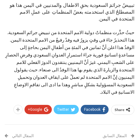
تبييضُ جرائمَ السعودية بحقِ الاطفال والمدنيين في اليمن هذا هو
المصطلحُ الذي استخدمته بعضُ المنظماتِ على عملِ الامم
المتحدة في اليمن.
حيثُ حذَّرت منظماتٌ دولية الامم المتحدة من تبييضِ جرائمِ السعودية.
هذا التحذيرُ جاءَ في وقتٍ يزورُ فيه وفدٌ رفيعٌ من الامم المتحدة اليمن.
الوفدُ هذا اعلن أنَّ ثمانين في المئةِ من أطفالِ اليمن بحاجةٍ إلى
مساعدةٍ انسانيةٍ فورية جراءَ استمرارِ العدوانِ السعودي وفرضِ الحصارِ
على الشعبِ اليمني. غيرَ أنَّ اليمنيين ينتقدون الدورَ الفعلي للامم
المتحدة والزيارةَ الذي يقوم بها هذا الوفدُ الى صنعاء. حيث يقولول
اليمنيون إنَّ الامم المتحدة لم تعملْ على ايقافِ العدوان وتحميلِ
السعودية المسؤوليةَ بشكلٍ مباشرٍ وهذا ما ادى الى تفاقمِ الاوضاعِ
الانسانيةِ في البلاد.
Google+
Twitter
Facebook
Share
المقال السابق
المقال التالي