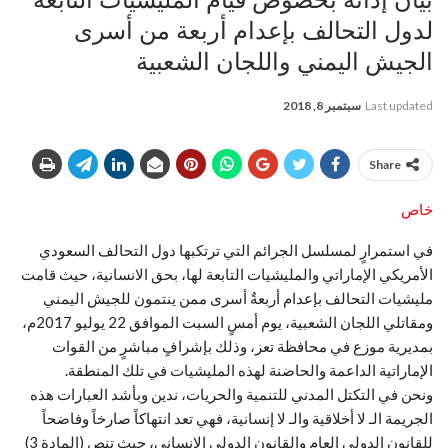
لدول التحالف بإعدام أربعة من أسرى
الجيش اليمني واللجان الشعبية
Last updated
سبتمبر 8, 2018
Share
خاص
في استمرارٍ لمسلسل الجرائم التي ترتكبها دول التحالف السعودي
الأمريكي الإماراتي والمليشيات التابعة لها، بحق الانسانية، حيث قامت
مليشيات التحالف بإعدام أربعةٌ أسرى ممن ينتمون للجيش اليمني
ومقاتلي اللجان الشعبية، يوم أمسٍ السبت الموافق 22 يوليو 2017م،
بمديرية موزع في محافظة تعز، وذلك بإشرافٍ مباشرٍ من القوات
الإماراتية الداعمة والحاضنة لهذه المليشيات في تلك المنطقة.
ونحن في التكتل المدني للتنمية والحريات، ندين وبأشد العبارات هذه
الجريمة الـ لا أخلاقية والـ لا إنسانية، فهي تعد انتهاكاً صارخاً وفاضحاً
للقانون الدولي العام والقانون الدولي الإنساني، حيث تنص (المادة 3)