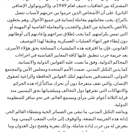
المشتركة بين اتفاقيات جنيف لعام 1949م، و(البروتوكول الإضافي
الثاني): على أن الأشخاص الذين حرموا من حريتهم لأسباب تتصل
بالنزاع، يجب معاملتهم معاملة إنسانية في جميع الأحوال. وهم يحظون
بالأخص بالحماية من القتل والتعذيب والمعاملة القاسية أو المهينة أو
التي تمس بكرامتهم. كما يجب إطلاق سراحهم وإعادتهم إلى أوطانهم
دون إبطاء فور انتهاء العمليات العسكرية. وطبقا لهذا التوصيف
القانوني، فإن ما اقترفته هذه المليشيات المسلحة بحق هؤلاء الأسرى،
يعد جريمة حرب تنطبق عليها كافة المعايير القياسية في اجراءات
المحاكم الدولية، وفق ما نصت عليه القوانين الدولية والانسانية.
كما يدين التكتل المدني، صمت الأمم المتحدة ومجلس الأمن والمجتمع
الدولي، المتشدقين بحمايتهم لتلك القوانين الحافظة والراعية لحقوق
الإنسان، والتي تقف متفرجةً دون أن تحرك ساكناً إزاء هذه الجرائم
والانتهاكات التي تقترفها دول التحالف وميلشياتها بحق اليمنيين منذ
قرابة الثلاثة أعوام على مرأى ومسمع العالم، في تحدٍ سافر للمنظومة
الدولية.
ويناشد التكتل المدني، ما تبقى من الضمائر الحية ونشطاء العالم الحر،
إدانة هذه الجريمة البشعة، والوقوف إلى جانب الشعب اليمني، وما
يتعرض له من حرب إبادة شاملة، وذلك بتعرية وفضح دول العدوان وما