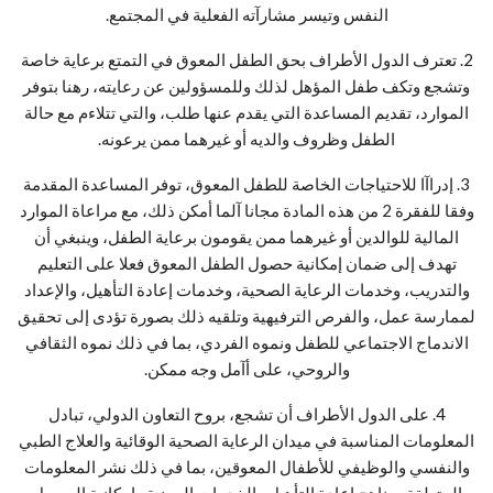
النفس وتيسر مشارآته الفعلية في المجتمع.
2. تعترف الدول الأطراف بحق الطفل المعوق في التمتع برعاية خاصة
وتشجع وتكف طفل المؤهل لذلك وللمسؤولين عن رعايته، رهنا بتوفر
الموارد، تقديم المساعدة التي يقدم عنها طلب، والتي تتلاءم مع حالة
الطفل وظروف والديه أو غيرهما ممن يرعونه.
3. إدراآا للاحتياجات الخاصة للطفل المعوق، توفر المساعدة المقدمة
وفقا للفقرة 2 من هذه المادة مجانا آلما أمكن ذلك، مع مراعاة الموارد
المالية للوالدين أو غيرهما ممن يقومون برعاية الطفل، وينبغي أن
تهدف إلى ضمان إمكانية حصول الطفل المعوق فعلا على التعليم
والتدريب، وخدمات الرعاية الصحية، وخدمات إعادة التأهيل، والإعداد
لممارسة عمل، والفرص الترفيهية وتلقيه ذلك بصورة تؤدى إلى تحقيق
الاندماج الاجتماعي للطفل ونموه الفردي، بما في ذلك نموه الثقافي
والروحي، على أآمل وجه ممكن.
4. على الدول الأطراف أن تشجع، بروح التعاون الدولي، تبادل
المعلومات المناسبة في ميدان الرعاية الصحية الوقائية والعلاج الطبي
والنفسي والوظيفي للأطفال المعوقين، بما في ذلك نشر المعلومات
المتعلقة بمناهج إعادة التأهيل والخدمات المهنية وإمكانية الوصول