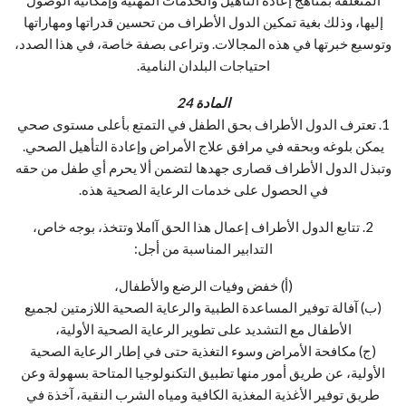
إليها، وذلك بغية تمكين الدول الأطراف من تحسين قدراتها ومهاراتها
وتوسيع خبرتها في هذه المجالات. وتراعى بصفة خاصة، في هذا الصدد،
احتياجات البلدان النامية.
المادة 24
1. تعترف الدول الأطراف بحق الطفل في التمتع بأعلى مستوى صحي
يمكن بلوغه وبحقه في مرافق علاج الأمراض وإعادة التأهيل الصحي.
وتبذل الدول الأطراف قصارى جهدها لتضمن ألا يحرم أي طفل من حقه
في الحصول على خدمات الرعاية الصحية هذه.
2. تتابع الدول الأطراف إعمال هذا الحق آاملا وتتخذ، بوجه خاص،
التدابير المناسبة من أجل:
(أ) خفض وفيات الرضع والأطفال،
(ب) آفالة توفير المساعدة الطبية والرعاية الصحية اللازمتين لجميع
الأطفال مع التشديد على تطوير الرعاية الصحية الأولية،
(ج) مكافحة الأمراض وسوء التغذية حتى في إطار الرعاية الصحية
الأولية، عن طريق أمور منها تطبيق التكنولوجيا المتاحة بسهولة وعن
طريق توفير الأغذية المغذية الكافية ومياه الشرب النقية، آخذة في