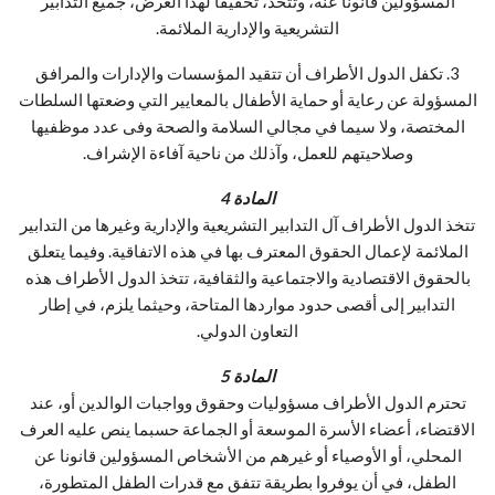
المسؤولين قانونا عنه، وتتخذ، تحقيقا لهذا الغرض، جميع التدابير
التشريعية والإدارية الملائمة.
3. تكفل الدول الأطراف أن تتقيد المؤسسات والإدارات والمرافق
المسؤولة عن رعاية أو حماية الأطفال بالمعايير التي وضعتها السلطات
المختصة، ولا سيما في مجالي السلامة والصحة وفى عدد موظفيها
وصلاحيتهم للعمل، وآذلك من ناحية آفاءة الإشراف.
المادة 4
تتخذ الدول الأطراف آل التدابير التشريعية والإدارية وغيرها من التدابير
الملائمة لإعمال الحقوق المعترف بها في هذه الاتفاقية. وفيما يتعلق
بالحقوق الاقتصادية والاجتماعية والثقافية، تتخذ الدول الأطراف هذه
التدابير إلى أقصى حدود مواردها المتاحة، وحيثما يلزم، في إطار
التعاون الدولي.
المادة 5
تحترم الدول الأطراف مسؤوليات وحقوق وواجبات الوالدين أو، عند
الاقتضاء، أعضاء الأسرة الموسعة أو الجماعة حسبما ينص عليه العرف
المحلي، أو الأوصياء أو غيرهم من الأشخاص المسؤولين قانونا عن
الطفل، في أن يوفروا بطريقة تتفق مع قدرات الطفل المتطورة،