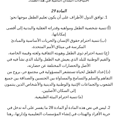
المادة 29
1. توافق الدول الأطراف على أن يكون تعليم الطفل موجها نحو:
(أ) تنمية شخصية الطفل ومواهبه وقدراته العقلية والبدنية إلى أقصى
إمكاناتها،
(ب) تنمية احترام حقوق الإنسان والحريات الأساسية والمبادئ
المكرسة في ميثاق الأمم المتحدة،
(ج) تنمية احترام ذوى الطفل وهويته الثقافية ولغته وقيمة الخاصة،
والقيم الوطنية للبلد الذي يعيش فيه الطفل والبلد الذي نشأ فيه في
الأصل والحضارات المختلفة عن حضارته،
(د) إعداد الطفل لحياة تستشعر المسؤولية في مجتمع حر، بروح من
التفاهم والسلم والتسامح والمساواة بين الجنسين والصداقة بين جميع
الشعوب والجماعات الإثنية والوطنية والدينية والأشخاص الذين ينتمون
إلى السكان الأصليين،
(ه) تنمية احترام البيئة الطبيعية.
2. ليس في نص هذه المادة أو المادة 28 ما يفسر على أنه تدخل في
حرية الأفراد والهيئات في إنشاء المؤسسات التعليمية وإدارتها، رهنا