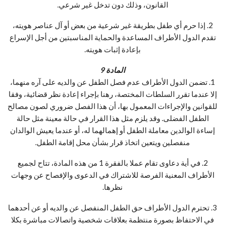
القانون، وذلك دون تدخل غير شرعي.
2. إذا حرم أي طفل بطريقة غير شرعية من بعض أو آل عناصر هويته،
تقدم الدول الأطراف المساعدة والحماية المناسبتين من أجل الإسراع
بإعادة إثبات هويته.
المادة 9
1. تضمن الدول الأطراف عدم فصل الطفل عن والديه على آره منهما،
إلا عندما تقرر السلطات المختصة، رهنا بإجراء إعادة نظر قضائية، وفقا
للقوانين والإجراءات المعمول بها، أن هذا الفصل ضروري لصون مصالح
الطفل الفضلى. وقد يلزم مثل هذا القرار في حالة معينة مثل حالة
إساءة الوالدين معاملة الطفل أو إهمالهما له، أو عندما يعيش الوالدان
منفصلين ويتعين اتخاذ قرار بشأن محل إقامة الطفل.
2. في أية دعاوى تقام عملا بالفقرة 1 من هذه المادة، تتاح لجميع
الأطراف المعنية الفرصة للاشتراك في الدعوى والإفصاح عن وجهات
نظرها.
3. تحترم الدول الأطراف حق الطفل المنفصل عن والديه أو عن أحدهما
في الاحتفاظ بصورة منتظمة بعلاقات شخصية واتصالات مباشرة بكلا