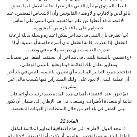
الصلة الموثوق بها، أن التبني جائز نظرا لحالة الطفل فيما يتعلق
بالوالدين والأقارب والأوصياء القانونيين وأن الأشخاص المعنيين، عند
الاقتضاء، قد أعطوا عن علم موافقتهم على التبني على أساس
حصولهم على ما قد يلزم من المشورة،
(ب) تعترف بأن التبني في بلد آخر يمكن اعتباره وسيلة بديلة لرعاية
الطفل، إذا تعذرت إقامة الطفل لدي أسرة حاضنة أو متبنية، أو إذا
تعذرت العناية به بأي طريقة ملائمة في وطنه،
(ج) تضمن، بالنسبة للتبني في بلد آخر، أن يستفيد الطفل من ضمانات
ومعايير تعادل تلك القائمة فيما يتعلق بالتبني الوطني،
(د) تتخذ جميع التدابير المناسبة آي تضمن، بالنسبة للتبني في بلد آخر،
أن عملية التبني لا تعود على أولئك المشارآين فيها بكسب مالي غير
مشروع،
(ه) تعزز، عند الاقتضاء، أهداف هذه المادة بعقد ترتيبات أو اتفاقات
ثنائية أو متعددة الأطراف، وتسعى، في هذا الإطار، إلى ضمان أن يكون
تبنى الطفل في بلد آخر من خلال السلطات أو الهيئات المختصة.
المادة 22
1. تتخذ الدول الأطراف في هذه الاتفاقية التدابير الملائمة لتكفل
للطفل الذي يسعى للحصول على مرآز لاجئ، أو الذي يعتبر لاجئا وفقا