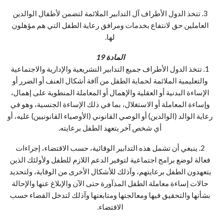
3. تتخذ الدول الأطراف آل التدابير الملائمة لتضمن لأطفال الوالدين
العاملين حق لانتفاع بخدمات ومرافق رعاية الطفل التي هم مؤهلون
لها.
المادة 19
1. تتخذ الدول الأطراف جميع التدابير التشريعية والإدارية والاجتماعية
والتعليمية الملائمة لحماية الطفل من آافة أشكال العنف أو الضرر أو
الإساءة البدنية أو العقلية والإهمال أو المعاملة المنطوية على إهمال،
وإساءة المعاملة أو الاستغلال، بما في ذلك الإساءة الجنسية، وهو في
رعاية الوالد (الوالدين) أو الوصي القانوني (الأوصياء القانونيين) عليه، أو
أي شخص آخر يتعهد الطفل برعايته.
2. ينبغي أن تشمل هذه التدابير الوقائية، حسب الاقتضاء، إجراءات
فعالة لوضع برامج اجتماعية لتوفير الدعم اللازم للطفل ولأولئك الذين
يتعهدون الطفل برعايتهم، وآذلك للأشكال الأخرى من الوقاية، ولتحديد
حالات إساءة معاملة الطفل المذآورة حتى الآن والإبلاغ عنها والإحالة
بشأنها والتحقيق فيها ومعالجتها ومتابعتها وآذلك لتدخل القضاء حسب
الاقتضاء.