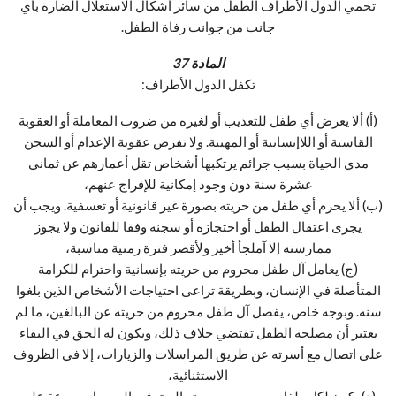
تحمي الدول الأطراف الطفل من سائر أشكال الاستغلال الضارة بأي
جانب من جوانب رفاة الطفل.
المادة 37
تكفل الدول الأطراف:
(أ) ألا يعرض أي طفل للتعذيب أو لغيره من ضروب المعاملة أو العقوبة
القاسية أو اللاإنسانية أو المهينة. ولا تفرض عقوبة الإعدام أو السجن
مدي الحياة بسبب جرائم يرتكبها أشخاص تقل أعمارهم عن ثماني
عشرة سنة دون وجود إمكانية للإفراج عنهم،
(ب) ألا يحرم أي طفل من حريته بصورة غير قانونية أو تعسفية. ويجب أن
يجرى اعتقال الطفل أو احتجازه أو سجنه وفقا للقانون ولا يجوز
ممارسته إلا آملجأ أخير ولأقصر فترة زمنية مناسبة،
(ج) يعامل آل طفل محروم من حريته بإنسانية واحترام للكرامة
المتأصلة في الإنسان، وبطريقة تراعى احتياجات الأشخاص الذين بلغوا
سنه. وبوجه خاص، يفصل آل طفل محروم من حريته عن البالغين، ما لم
يعتبر أن مصلحة الطفل تقتضي خلاف ذلك، ويكون له الحق في البقاء
على اتصال مع أسرته عن طريق المراسلات والزيارات، إلا في الظروف
الاستثنائية،
(د) يكون لكل طفل محروم من حريته الحق في الحصول بسرعة على