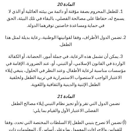
المادة 20
1. للطفل المحروم بصفة مؤقتة أو دائمة من بيئته العائلية أو الذي لا
يسمح له، حفاظا على مصالحة الفصلي، بالبقاء في تلك البيئة، الحق
في حماية ومساعدة خاصتين توفرهما الدولة.
2. تضمن الدول الأطراف، وفقا لقوانينها الوطنية، رعاية بديلة لمثل هذا
الطفل.
3. يمكن أن تشمل هذه الرعاية، في جملة أمور، الحضانة، أو الكفالة
الواردة في القانون الإسلامي، أو التبني، أو، عند الضرورة، الإقامة في
مؤسسات مناسبة لرعاية الأطفال. وعند النظر في الحلول، ينبغي إيلاء
الاعتبار الواجب لاستصواب الاستمرارية في تربية الطفل ولخلفية
الطفل الإثنية والدينية والثقافية واللغوية.
المادة 21
تضمن الدول التي تقر و/أو تجيز نظام التبني إيلاء مصالح الطفل
الفضلى الاعتبار الأول والقيام بما يلي:
(أ) تضمن ألا تصرح بتبني الطفل إلا السلطات المختصة التي تحدد، وفقا
للقوانين والإجراءات المعمول بها وعلى أساس آل المعلومات ذات