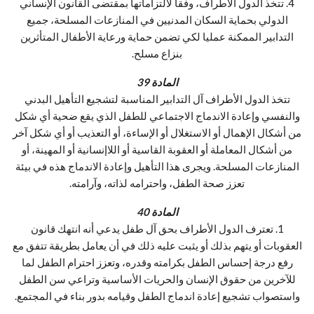
4. تتخذ الدول الأطراف، وفقا لالتزاماتها بمقتضى القانون الإنساني
الدولي بحماية السكان المدنيين في المنازعات المسلحة، جميع
التدابير الممكنة عمليا لكي تضمن حماية ورعاية الأطفال المتأثرين
بنزاع مسلح.
المادة 39
تتخذ الدول الأطراف آل التدابير المناسبة لتشجيع التأهيل البدني
والنفسي وإعادة الاندماج الاجتماعي للطفل الذي يقع ضحية أي شكل
من أشكال الإهمال أو الاستغلال أو الإساءة، أو التعذيب أو أي شكل آخر
من أشكال المعاملة أو العقوبة القاسية أو اللاإنسانية أو المهينة، أو
المنازعات المسلحة. ويجرى هذا التأهيل وإعادة الاندماج هذه في بيئة
تعزز صحة الطفل، واحترامه لذاته، وآرامته.
المادة 40
1. تعترف الدول الأطراف بحق آل طفل يدعي أنه انتهك قانون
العقوبات أو يتهم بذلك أو يثبت عليه ذلك في أن يعامل بطريقة تتفق مع
رفع درجة إحساس الطفل بكرامته وقدره، وتعزز احترام الطفل لما
للآخرين من حقوق الإنسان والحريات الأساسية وتراعي سن الطفل
واستصواب تشجيع إعادة اندماج الطفل وقيامه بدور بناء في المجتمع.