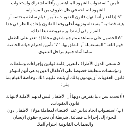
تأمين ” استجواب الشهود المناهضين وآفالة اشتراك واستجواب
الشهود لصالحه في ظل ظروف من المساواة،
5″ إذا اعتبر أنه انتهك قانون العقوبات، تأمين قيام سلطة مختصة أو
هيئة قضائية ” مستقلة ونزيهة أعلى وفقا للقانون بإعادة النظر في هذا
القرار وفى أية تدابير مفروضة تبعا لذلك،
6″ الحصول على مساعدة مترجم شفوي مجانا إذا تعذر على الطفل
فهم اللغة ” المستعملة أو النطق بها، ” 7″ تأمين احترام حياته الخاصة
تماما أثناء جميع مراحل الدعوى.
3. تسعى الدول الأطراف لتعزير إقامة قوانين وإجراءات وسلطات
ومؤسسات منطبقة خصيصا على الأطفال الذين يدعى أنهم انتهكوا
قانون العقوبات أو يتهمون بذلك أو يثبت عليهم ذلك، وخاصة القيام بما
يلي:
(أ) تحديد سن دنيا يفترض دونها أن الأطفال ليس لديهم الأهلية لانتهاك
قانون العقوبات،
(ب) استصواب اتخاذ تدابير عند الاقتضاء لمعاملة هؤلاء الأطفال دون
اللجوء إلى إجراءات قضائية، شريطة أن تحترم حقوق الإنسان
والضمانات القانونية احترام آاملا.