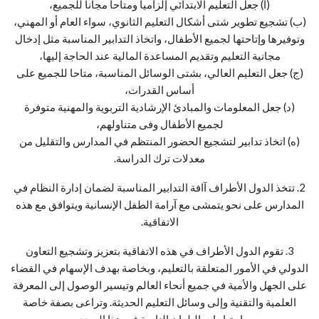
(أ) جعل التعليم الابتدائي إلزاميا ومتاحا مجانا للجميع،
(ب) تشجيع تطوير شتى أشكال التعليم الثانوي، سواء العام أو المهني،
وتوفيرها وإتاحتها لجميع الأطفال، واتخاذ التدابير المناسبة مثل إدخال
مجانية التعليم وتقديم المساعدة المالية عند الحاجة إليها،
(ج) جعل التعليم العالي، بشتى الوسائل المناسبة، متاحا للجميع على
أساس القدرات،
(د) جعل المعلومات والمبادئ الإرشادية التربوية والمهنية متوفرة
لجميع الأطفال وفى متناولهم،
(ه) اتخاذ تدابير لتشجيع الحضور المنتظم في المدارس والتقليل من
معدلات ترك الدراسة.
2. تتخذ الدول الأطراف آافة التدابير المناسبة لضمان إدارة النظام في
المدارس على نحو يتمشى مع آرامة الطفل الإنسانية ويتوافق مع هذه
الاتفاقية.
3. تقوم الدول الأطراف في هذه الاتفاقية بتعزيز وتشجيع التعاون
الدولي في الأمور المتعلقة بالتعليم، وبخاصة بهدف الإسهام في القضاء
على الجهل والأمية في جميع أنحاء العالم وتيسير الوصول إلى المعرفة
العلمية والتقنية وإلى وسائل التعليم الحديثة. وتراعى بصفة خاصة
احتياجات البلدان النامية في هذا الصدد.