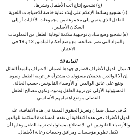
(ج) تشجيع إنتاج آتب الأطفال ونشرها،
(د) تشجيع وسائط الإعلام على إيلاء عناية خاصة للاحتياجات اللغوية
للطفل الذي ينتمي إلى مجموعة من مجموعات الأقليات أو إلى
السكان الأصليين،
(ه) تشجيع وضع مبادئ توجيهية ملائمة لوقاية الطفل من المعلومات
والمواد التي تضر بصالحه، مع وضع أحكام المادتين 13 و 18 في
الاعتبار.
المادة 18
1. تبذل الدول الأطراف قصارى جهدها لضمان الاعتراف بالمبدأ القائل
إن آلا الوالدين يتحملان مسؤوليات مشترآة عن تربية الطفل ونموه.
وتقع علي عاتق الوالدين أو الأوصياء القانونيين، حسب الحالة،
المسؤولية الأولي عن تربية الطفل ونموه. وتكون مصالح الطفل
الفضلى موضع اهتمامهم الأساسي.
2. في سبيل ضمان وتعزيز الحقوق المبينة في هذه الاتفاقية، على
الدول الأطراف في هذه الاتفاقية أن تقدم المساعدة الملائمة للوالدين
وللأوصياء القانونيين في الاضطلاع بمسئوليات تربية الطفل وعليها أن
تكفل تطوير مؤسسات ومرافق وخدمات رعاية الأطفال.