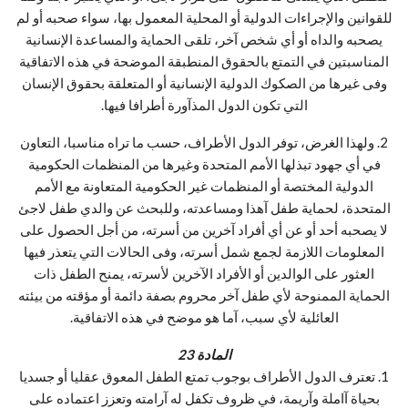
للقوانين والإجراءات الدولية أو المحلية المعمول بها، سواء صحبه أو لم
يصحبه والداه أو أي شخص آخر، تلقى الحماية والمساعدة الإنسانية
المناسبتين في التمتع بالحقوق المنطبقة الموضحة في هذه الاتفاقية
وفى غيرها من الصكوك الدولية الإنسانية أو المتعلقة بحقوق الإنسان
التي تكون الدول المذآورة أطرافا فيها.
2. ولهذا الغرض، توفر الدول الأطراف، حسب ما تراه مناسبا، التعاون
في أي جهود تبذلها الأمم المتحدة وغيرها من المنظمات الحكومية
الدولية المختصة أو المنظمات غير الحكومية المتعاونة مع الأمم
المتحدة، لحماية طفل آهذا ومساعدته، وللبحث عن والدي طفل لاجئ
لا يصحبه أحد أو عن أي أفراد آخرين من أسرته، من أجل الحصول على
المعلومات اللازمة لجمع شمل أسرته، وفى الحالات التي يتعذر فيها
العثور على الوالدين أو الأفراد الآخرين لأسرته، يمنح الطفل ذات
الحماية الممنوحة لأي طفل آخر محروم بصفة دائمة أو مؤقته من بيئته
العائلية لأي سبب، آما هو موضح في هذه الاتفاقية.
المادة 23
1. تعترف الدول الأطراف بوجوب تمتع الطفل المعوق عقليا أو جسديا
بحياة آاملة وآريمة، في ظروف تكفل له آرامته وتعزز اعتماده على