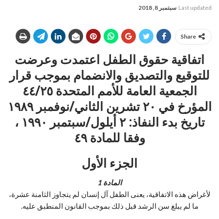
Last updated
سبتمبر 8, 2018
Share
اتفاقية حقوق الطفل اعتمدت وعرضت
للتوقيع والتصديق والانضمام بموجب قرار
الجمعية العامة للأمم المتحدة ٤٤/٢٥
المؤرخ في ٢٠ تشرين الثاني/
نوفمبر ١٩٨٩
تاريخ بدء النفاذ: ٢ أيلول/سبتمبر ١٩٩٠ ،
وفقا للمادة
٤٩
الجزء الأول
المادة 1
لأغراض هذه الاتفاقية، يعنى الطفل آل إنسان لم يتجاوز الثامنة عشرة،
ما لم يبلغ سن الرشد قبل ذلك بموجب القانون المنطبق عليه.