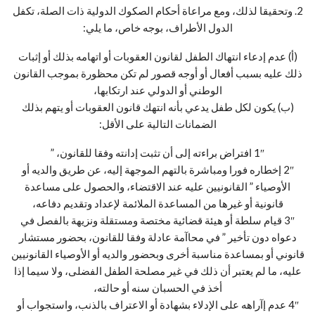
2. وتحقيقا لذلك، ومع مراعاة أحكام الصكوك الدولية ذات الصلة، تكفل
الدول الأطراف، بوجه خاص، ما يلي:
(أ) عدم إدعاء انتهاك الطفل لقانون العقوبات أو اتهامه بذلك أو إثبات
ذلك عليه بسبب أفعال أو أوجه قصور لم تكن محظورة بموجب القانون
الوطني أو الدولي عند ارتكابها،
(ب) يكون لكل طفل يدعي بأنه انتهك قانون العقوبات أو يتهم بذلك
الضمانات التالية على الأقل:
1″ افتراض براءته إلى أن تثبت إدانته وفقا للقانون، ”
2″ إخطاره فورا ومباشرة بالتهم الموجهة إليه، عن طريق والديه أو
الأوصياء ” القانونيين عليه عند الاقتضاء، والحصول على مساعدة
قانونية أو غيرها من المساعدة الملائمة لإعداد وتقديم دفاعه،
3″ قيام سلطة أو هيئة قضائية مختصة ومستقلة ونزيهة بالفصل في
دعواه دون تأخير ” في محاآمة عادلة وفقا للقانون، بحضور مستشار
قانوني أو بمساعدة مناسبة أخرى وبحضور والديه أو الأوصياء القانونيين
عليه، ما لم يعتبر أن ذلك في غير مصلحة الطفل الفضلى، ولا سيما إذا
أخذ في الحسبان سنه أو حالته،
4″ عدم إآراهه على الإدلاء بشهادة أو الاعتراف بالذنب، واستجواب أو