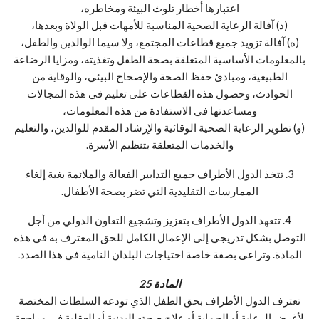
اعتبارها أخطار تلوث البيئة ومخاطره،
(د) آفالة الرعاية الصحية المناسبة للأمهات قبل الولاة وبعدها،
(ه) آفالة تزويد جميع قطاعات المجتمع، ولا سيما الوالدين والطفل،
بالمعلومات الأساسية المتعلقة بصحة الطفل وتغذيته، ومزايا الرضاعة
الطبيعية، ومبادئ حفظ الصحة والإصحاح البيئي، والوقاية من
الحوادث، وحصول هذه القطاعات على تعليم في هذه المجالات
ومساعدتها في الاستفادة من هذه المعلومات،
(و) تطوير الرعاية الصحية الوقائية والإرشاد المقدم للوالدين، والتعليم
والخدمات المتعلقة بتنظيم الأسرة.
3. تتخذ الدول الأطراف جميع التدابير الفعالة والملائمة بغية إلغاء
الممارسات التقليدية التي تضر بصحة الأطفال.
4. تتعهد الدول الأطراف بتعزيز وتشجيع التعاون الدولي من أجل
التوصل بشكل تدريجي إلى الإعمال الكامل للحق المعترف به في هذه
المادة. وتراعى بصفة خاصة احتياجات البلدان النامية في هذا الصدد.
المادة 25
تعترف الدول الأطراف بحق الطفل الذي تودعه السلطات المختصة
لأغرض الرعاية أو الحماية أو علاج صحته البدنية أو العقلية في مراجعة